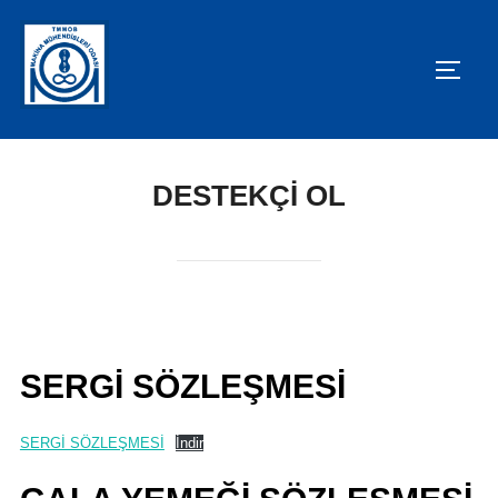
DESTEKÇI OL
SERGİ SÖZLEŞMESİ
SERGİ SÖZLEŞMESİ
İndir