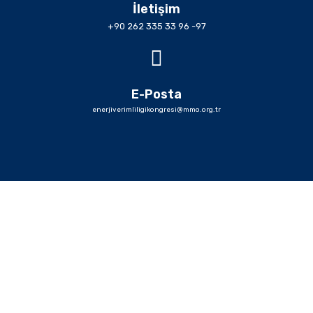
İletişim
+90 262 335 33 96 -97
E-Posta
enerjiverimliligikongresi@mmo.org.tr